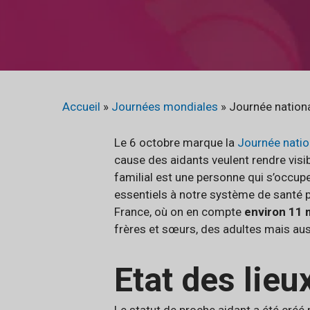
Accueil
»
Journées mondiales
»
Journée nationa
Le 6 octobre marque la
Journée natio
cause des aidants veulent rendre visib
familial est une personne qui s’occu
essentiels à notre système de santé p
France, où on en compte
environ 11 m
frères et sœurs, des adultes mais a
Etat des lieu