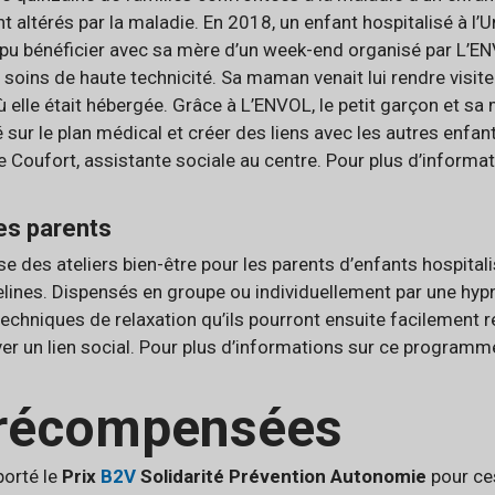
nt altérés par la maladie. En 2018, un enfant hospitalisé à l
pu bénéficier avec sa mère d’un week-end organisé par L’ENV
soins de haute technicité. Sa maman venait lui rendre visit
 où elle était hébergée. Grâce à L’ENVOL, le petit garçon et 
ur le plan médical et créer des liens avec les autres enfant
e Coufort, assistante sociale au centre. Pour plus d’inform
les parents
ise des ateliers bien-être pour les parents d’enfants hospita
ines. Dispensés en groupe ou individuellement par une hypn
techniques de relaxation qu’ils pourront ensuite facilement 
ver un lien social. Pour plus d’informations sur ce programm
 récompensées
porté le
Prix
B2V
Solidarité Prévention Autonomie
pour ces