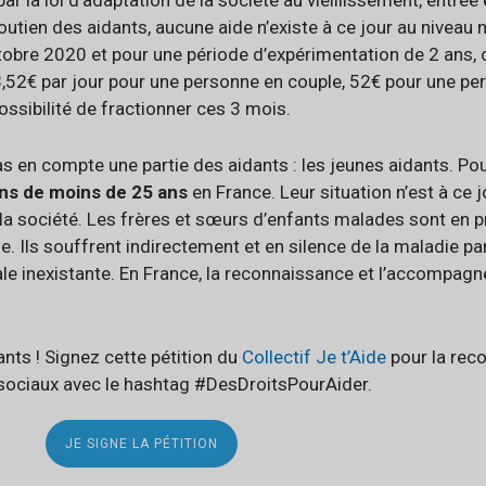
par la loi d’adaptation de la société au vieillissement, entré
utien des aidants, aucune aide n’existe à ce jour au niveau 
octobre 2020 et pour une période d’expérimentation de 2 ans,
,52€ par jour pour une personne en couple, 52€ pour une per
ssibilité de fractionner ces 3 mois.
 en compte une partie des aidants : les jeunes aidants. Pou
ns de moins de 25 ans
en France. Leur situation n’est à ce jo
la société. Les frères et sœurs d’enfants malades sont en p
le. Ils souffrent indirectement et en silence de la maladie p
le inexistante. En France, la reconnaissance et l’accompag
nts ! Signez cette pétition du
Collectif Je t’Aide
pour la reco
 sociaux avec le hashtag #DesDroitsPourAider.
JE SIGNE LA PÉTITION