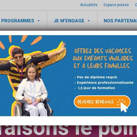
Actualités
Espace presse
C
 PROGRAMMES
JE M'ENGAGE
NOS PARTENA
JOURNÉES MONDIALES
nationale des
 faisons le poi