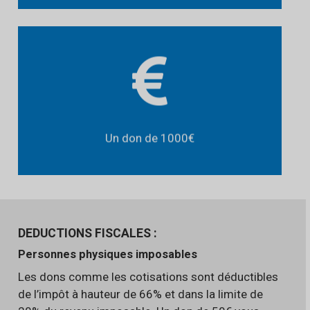
frais d’hébergement
ontribue aux
C
d’un enfant malade et de son frère
un séjour Fratries
ou sa sœur sur
Un don de 1000€
DEDUCTIONS FISCALES :
Personnes physiques imposables
Les dons comme les cotisations sont déductibles
de l’impôt à hauteur de 66% et dans la limite de