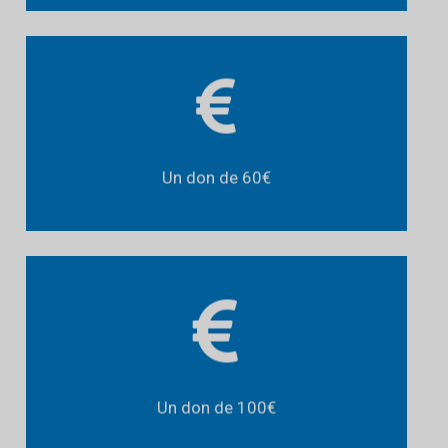
une sortie
Couvre les frais d’
pour un bénéficiaire
récréative
Un don de 60€
pour
inance un atelier à l’hôpital
F
ospitalisé
un enfant h
Un don de 100€