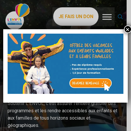
Skip
to
sea
JE FAIS UN DON
main
content
×
Comment soutenir
L'ENVOL ?
Pour poursuivre notre mission, accueillir chaque année
davantage d’enfants et membres de leurs familles et
élargir les pathologies prises en charge, nous avons
besoin de vous.
Soutenir L'ENVOL, c'est assurer l'entière gratuité des
programmes et les rendre accessibles aux enfants et
aux familles de tous horizons sociaux et
géographiques.