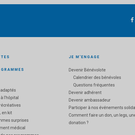
ITES
JE M’ENGAGE
OGRAMMES
Devenir Bénévolote
Calendrier des bénévoles
Questions fréquentes
 adaptés
Devenir adhérent
 à l'hôpital
Devenir ambassadeur
 récréatives
Participer à nos événements solida
 en kit
Comment faire un don, un legs, un
mmes surprises
donation ?
ment médical