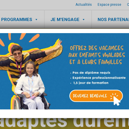
Actualités
Espace presse
C
 PROGRAMMES
JE M'ENGAGE
NOS PARTENA
ACCUEIL
PROGRAMME DE L'ENVOL
ciens bénéfic
ent : les bienf
adaptés durent