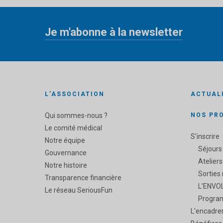
Je m'abonne à la newsletter
«
» indique les champs nécessaires
*
L’ASSOCIATION
ACTUAL
Qui sommes-nous ?
NOS PR
Le comité médical
S'inscrire
Notre équipe
Séjours
Gouvernance
Ateliers
Notre histoire
Sorties
Transparence financière
L'ENVOL
Le réseau SeriousFun
Progra
L'encadre