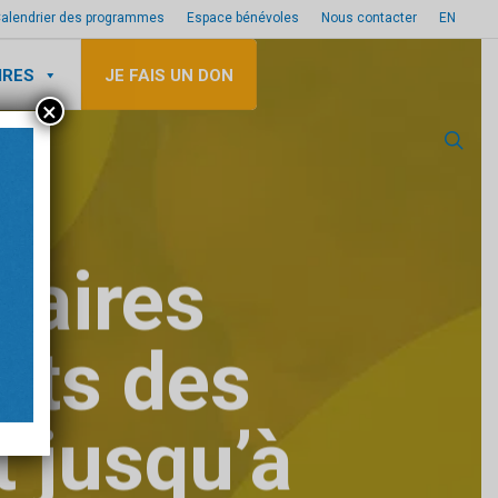
alendrier des programmes
Espace bénévoles
Nous contacter
EN
IRES
JE FAIS UN DON
×
sea
iaires
aits des
 jusqu’à