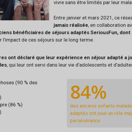
vivre sans être limités par leur mala
Entre janvier et mars 2021, ce rés
jamais réalisée
, en collaboration a
nciens bénéficiaires de séjours adaptés SeriousFun, don
r l’impact de ces séjours sur le long terme.
res ont déclaré que leur expérience en séjour adapté a jo
les
, qui leur ont servi dans leur vie d’adolescents et d’adultes
84
%
 choses (90 % des
)
opre (86 %)
des anciens enfants malade
)
adaptés ont joué un rôle ma
persévérance