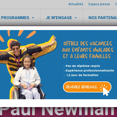
Actualités
Espace presse
C
 PROGRAMMES
JE M'ENGAGE
NOS PARTENA
EVÉNEMENTS
sFun rend ho
Paul Newman