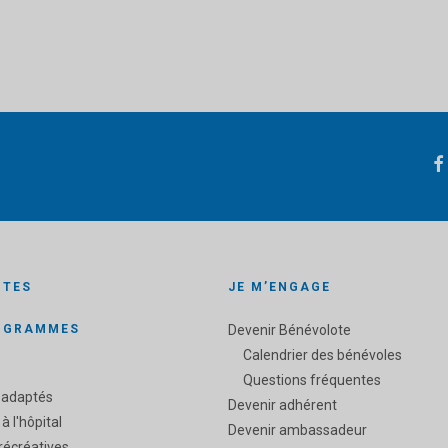
ITES
JE M’ENGAGE
OGRAMMES
Devenir Bénévolote
Calendrier des bénévoles
Questions fréquentes
 adaptés
Devenir adhérent
 à l'hôpital
Devenir ambassadeur
 récréatives