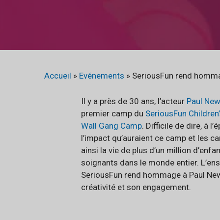
Accueil
»
Evénements
»
SeriousFun rend homm
Il y a près de 30 ans, l’acteur
Paul Ne
premier camp du
SeriousFun Children
Wall Gang Camp
. Difficile de dire, à l
l’impact qu’auraient ce camp et les c
ainsi la vie de plus d’un million d’enfa
soignants dans le monde entier. L’e
SeriousFun rend hommage à Paul Newm
créativité et son engagement.