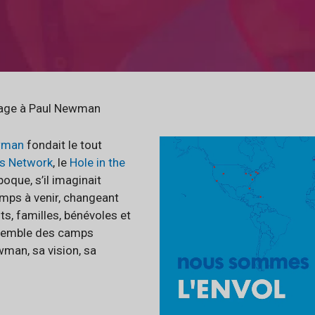
age à Paul Newman
wman
fondait le tout
’s Network
, le
Hole in the
’époque, s’il imaginait
amps à venir, changeant
nts, familles, bénévoles et
nsemble des camps
an, sa vision, sa