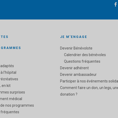
ITES
JE M’ENGAGE
OGRAMMES
Devenir Bénévolote
Calendrier des bénévoles
Questions fréquentes
 adaptés
Devenir adhérent
 à l'hôpital
Devenir ambassadeur
 récréatives
Participer à nos événements solida
 en kit
Comment faire un don, un legs, un
mmes surprises
donation ?
ment médical
 de nos programmes
 fréquentes