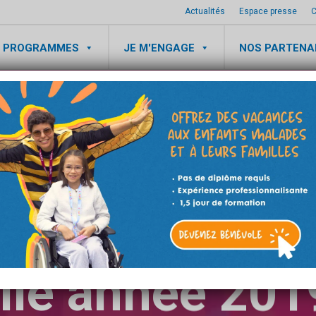
Actualités
Espace presse
C
 PROGRAMMES
JE M'ENGAGE
NOS PARTENA
EVÉNEMENTS
L vous souhai
lle année 2019