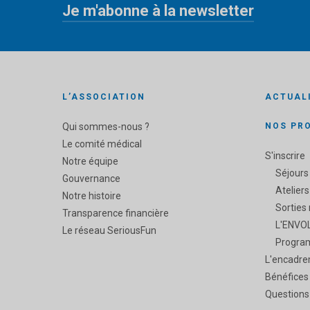
Je m'abonne à la newsletter
«
» indique les champs nécessaires
*
L’ASSOCIATION
ACTUAL
Qui sommes-nous ?
NOS PR
Le comité médical
S'inscrire
Notre équipe
Séjours
Gouvernance
Ateliers
Notre histoire
Sorties
Transparence financière
L'ENVOL
Le réseau SeriousFun
Progra
L'encadre
Bénéfices
Questions